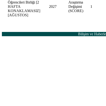
Öğrencileri Birliği [2
Araştırma
HAFTA
2027
Değişimi
1
KONAKLAMASIZ]
(SCORE)
[AĞUSTOS]
Bilişim ve Haber