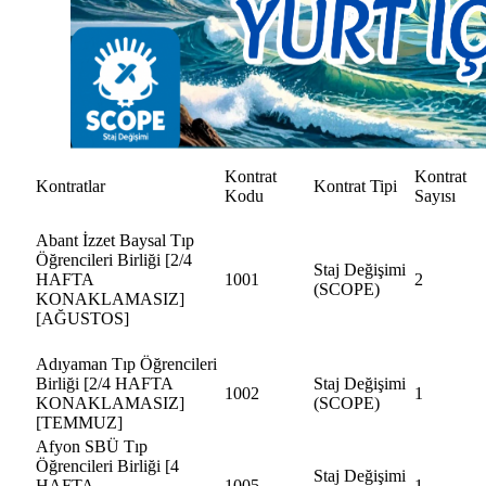
Kontrat
Kontrat
Kontratlar
Kontrat Tipi
Kodu
Sayısı
Abant İzzet Baysal Tıp
Öğrencileri Birliği [2/4
Staj Değişimi
HAFTA
1001
2
(SCOPE)
KONAKLAMASIZ]
[AĞUSTOS]
Adıyaman Tıp Öğrencileri
Birliği [2/4 HAFTA
Staj Değişimi
1002
1
KONAKLAMASIZ]
(SCOPE)
[TEMMUZ]
Afyon SBÜ Tıp
Öğrencileri Birliği [4
Staj Değişimi
HAFTA
1005
1